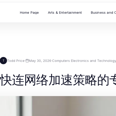
Home Page
Arts & Entertainment
Business and 
Todd Price
·
May 30, 2026
·
Computers Electronics and Technolog
T
6年快连网络加速策略的