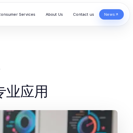
Consumer Services
About Us
Contact us
News
y
专业应用