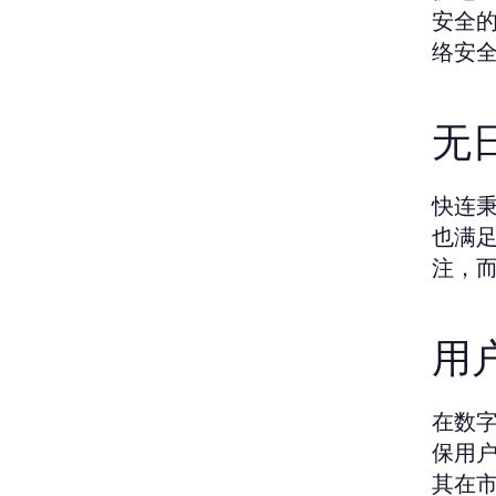
安全
络安
无
快连
也满
注，
用
在数
保用
其在