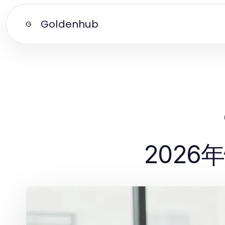
Goldenhub
G
202