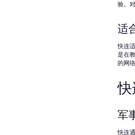
验。
适
快连
是在
的网
快
军
快连通