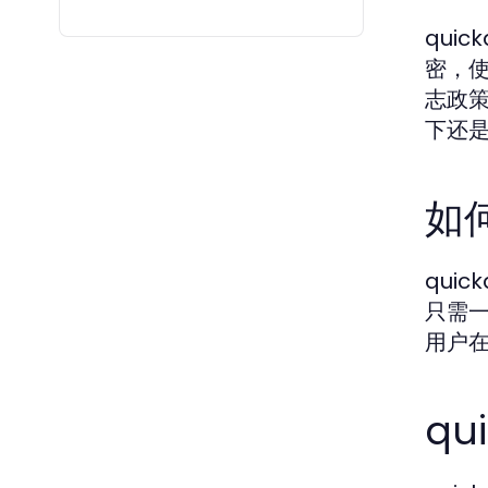
qui
密，使
志政策
下还
如
qui
只需一
用户
q