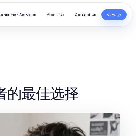
Consumer Services
About Us
Contact us
News
发者的最佳选择