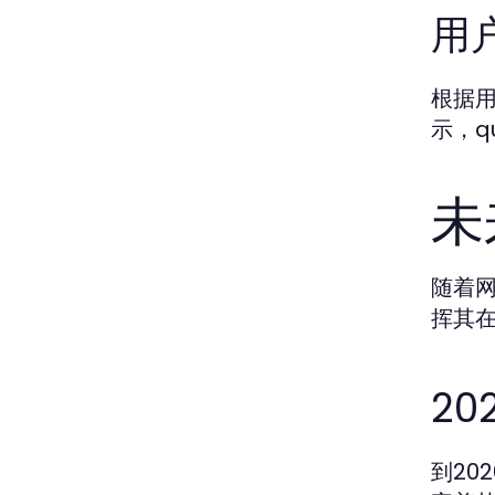
用
根据用
示，q
未
随着网
挥其
2
到20