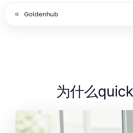
Goldenhub
G
为什么qui