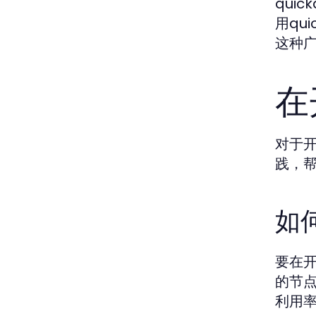
qui
用qu
这种广
在
对于开
践，帮
如
要在开
的节点
利用