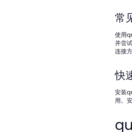
常
使用q
并尝
连接
快速
安装q
用。
q