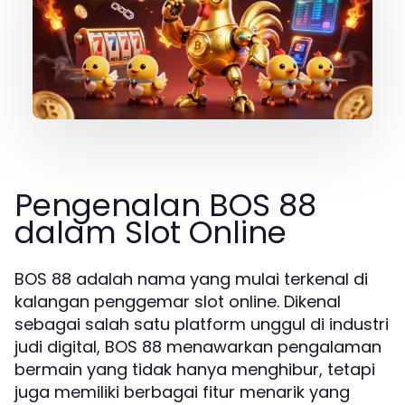
Pengenalan BOS 88
dalam Slot Online
BOS 88 adalah nama yang mulai terkenal di
kalangan penggemar slot online. Dikenal
sebagai salah satu platform unggul di industri
judi digital, BOS 88 menawarkan pengalaman
bermain yang tidak hanya menghibur, tetapi
juga memiliki berbagai fitur menarik yang