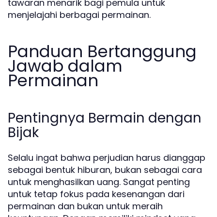
tawaran menarik bagi pemula untuk
menjelajahi berbagai permainan.
Panduan Bertanggung
Jawab dalam
Permainan
Pentingnya Bermain dengan
Bijak
Selalu ingat bahwa perjudian harus dianggap
sebagai bentuk hiburan, bukan sebagai cara
untuk menghasilkan uang. Sangat penting
untuk tetap fokus pada kesenangan dari
permainan dan bukan untuk meraih