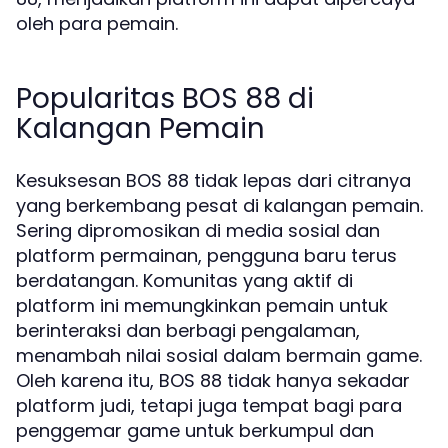
oleh para pemain.
Popularitas BOS 88 di
Kalangan Pemain
Kesuksesan BOS 88 tidak lepas dari citranya
yang berkembang pesat di kalangan pemain.
Sering dipromosikan di media sosial dan
platform permainan, pengguna baru terus
berdatangan. Komunitas yang aktif di
platform ini memungkinkan pemain untuk
berinteraksi dan berbagi pengalaman,
menambah nilai sosial dalam bermain game.
Oleh karena itu, BOS 88 tidak hanya sekadar
platform judi, tetapi juga tempat bagi para
penggemar game untuk berkumpul dan