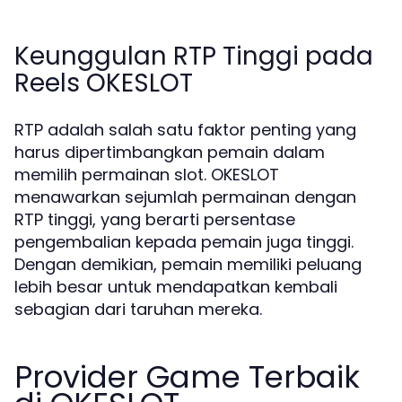
Keunggulan RTP Tinggi pada
Reels OKESLOT
RTP adalah salah satu faktor penting yang
harus dipertimbangkan pemain dalam
memilih permainan slot. OKESLOT
menawarkan sejumlah permainan dengan
RTP tinggi, yang berarti persentase
pengembalian kepada pemain juga tinggi.
Dengan demikian, pemain memiliki peluang
lebih besar untuk mendapatkan kembali
sebagian dari taruhan mereka.
Provider Game Terbaik