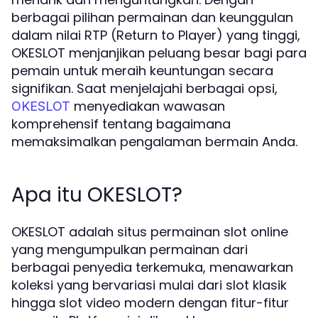
berbagai pilihan permainan dan keunggulan
dalam nilai RTP (Return to Player) yang tinggi,
OKESLOT menjanjikan peluang besar bagi para
pemain untuk meraih keuntungan secara
signifikan. Saat menjelajahi berbagai opsi,
menyediakan wawasan
OKESLOT
komprehensif tentang bagaimana
memaksimalkan pengalaman bermain Anda.
Apa itu OKESLOT?
OKESLOT adalah situs permainan slot online
yang mengumpulkan permainan dari
berbagai penyedia terkemuka, menawarkan
koleksi yang bervariasi mulai dari slot klasik
hingga slot video modern dengan fitur-fitur