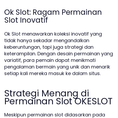
Ok Slot: Ragam Permainan
Slot Inovatif
Ok Slot menawarkan koleksi inovatif yang
tidak hanya sekadar mengandalkan
keberuntungan, tapi juga strategi dan
keterampilan. Dengan desain permainan yang
variatif, para pemain dapat menikmati
pengalaman bermain yang unik dan menarik
setiap kali mereka masuk ke dalam situs.
Strategi Menang di
Permainan Slot OKESLOT
Meskipun permainan slot didasarkan pada