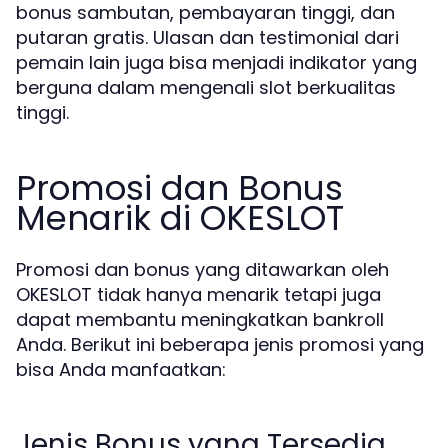
bonus sambutan, pembayaran tinggi, dan
putaran gratis. Ulasan dan testimonial dari
pemain lain juga bisa menjadi indikator yang
berguna dalam mengenali slot berkualitas
tinggi.
Promosi dan Bonus
Menarik di OKESLOT
Promosi dan bonus yang ditawarkan oleh
OKESLOT tidak hanya menarik tetapi juga
dapat membantu meningkatkan bankroll
Anda. Berikut ini beberapa jenis promosi yang
bisa Anda manfaatkan:
Jenis Bonus yang Tersedia