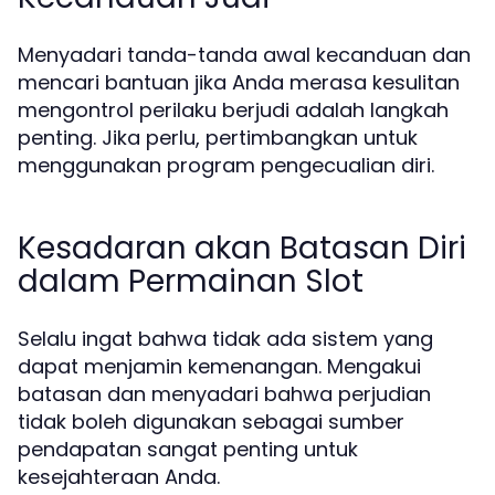
Menyadari tanda-tanda awal kecanduan dan
mencari bantuan jika Anda merasa kesulitan
mengontrol perilaku berjudi adalah langkah
penting. Jika perlu, pertimbangkan untuk
menggunakan program pengecualian diri.
Kesadaran akan Batasan Diri
dalam Permainan Slot
Selalu ingat bahwa tidak ada sistem yang
dapat menjamin kemenangan. Mengakui
batasan dan menyadari bahwa perjudian
tidak boleh digunakan sebagai sumber
pendapatan sangat penting untuk
kesejahteraan Anda.