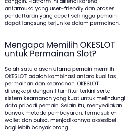
canggih. Platform ini dikenal karena
antarmuka yang user-friendly dan proses
pendaftaran yang cepat sehingga pemain
dapat langsung terjun ke dalam permainan.
Mengapa Memilih OKESLOT
untuk Permainan Slot?
Salah satu alasan utama pemain memilih
OKESLOT adalah kombinasi antara kualitas
permainan dan keamanan. OKESLOT
dilengkapi dengan fitur-fitur terkini serta
sistem keamanan yang kuat untuk melindungi
data pribadi pemain. Selain itu, menyediakan
banyak metode pembayaran, termasuk e-
wallet dan pulsa, menjadikannya aksesibel
bagi lebih banyak orang.