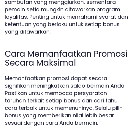
sambutan yang menggiurkan, sementara
pemain setia mungkin ditawarkan program
loyalitas. Penting untuk memahami syarat dan
ketentuan yang berlaku untuk setiap bonus
yang ditawarkan.
Cara Memanfaatkan Promosi
Secara Maksimal
Memanfaatkan promosi dapat secara
signifikan meningkatkan saldo bermain Anda.
Pastikan untuk membaca persyaratan
taruhan terkait setiap bonus dan cari tahu
cara terbaik untuk memenuhinya. Selalu pilih
bonus yang memberikan nilai lebih besar
sesuai dengan cara Anda bermain.