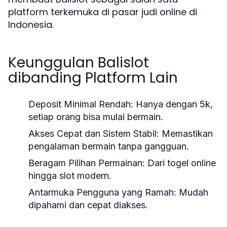
platform terkemuka di pasar judi online di
Indonesia.
Keunggulan Balislot
dibanding Platform Lain
Deposit Minimal Rendah:
Hanya dengan 5k,
setiap orang bisa mulai bermain.
Akses Cepat dan Sistem Stabil:
Memastikan
pengalaman bermain tanpa gangguan.
Beragam Pilihan Permainan:
Dari togel online
hingga slot modern.
Antarmuka Pengguna yang Ramah:
Mudah
dipahami dan cepat diakses.