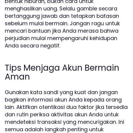
bentuk hiburan, bukan cara untuk
menghasilkan uang. Selalu gamble secara
bertanggung jawab dan tetapkan batasan
sebelum mulai bermain. Jangan ragu untuk
mencari bantuan jika Anda merasa bahwa
perjudian mulai mempengaruhi kehidupan
Anda secara negatif.
Tips Menjaga Akun Bermain
Aman
Gunakan kata sandi yang kuat dan jangan
bagikan informasi akun Anda kepada orang
lain. Aktifkan otentikasi dua faktor jika tersedia
dan rutin periksa aktivitas akun Anda untuk
mendeteksi transaksi yang mencurigakan. Ini
semua adalah langkah penting untuk