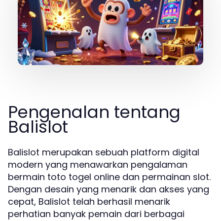
Pengenalan tentang
Balislot
Balislot merupakan sebuah platform digital
modern yang menawarkan pengalaman
bermain toto togel online dan permainan slot.
Dengan desain yang menarik dan akses yang
cepat, Balislot telah berhasil menarik
perhatian banyak pemain dari berbagai