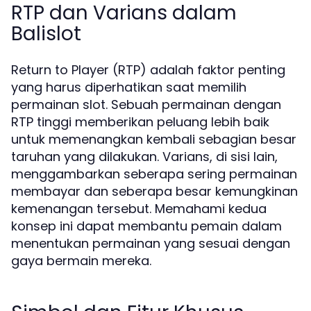
RTP dan Varians dalam
Balislot
Return to Player (RTP) adalah faktor penting
yang harus diperhatikan saat memilih
permainan slot. Sebuah permainan dengan
RTP tinggi memberikan peluang lebih baik
untuk memenangkan kembali sebagian besar
taruhan yang dilakukan. Varians, di sisi lain,
menggambarkan seberapa sering permainan
membayar dan seberapa besar kemungkinan
kemenangan tersebut. Memahami kedua
konsep ini dapat membantu pemain dalam
menentukan permainan yang sesuai dengan
gaya bermain mereka.