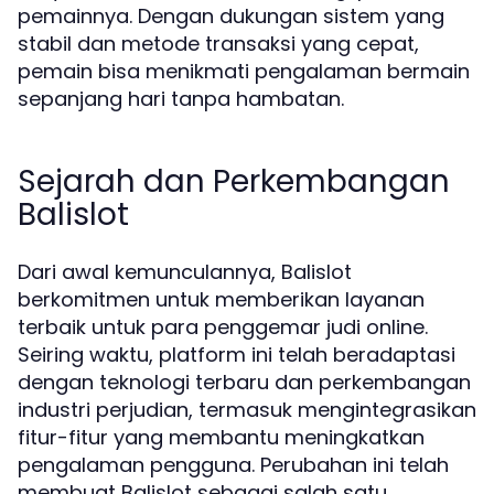
pemainnya. Dengan dukungan sistem yang
stabil dan metode transaksi yang cepat,
pemain bisa menikmati pengalaman bermain
sepanjang hari tanpa hambatan.
Sejarah dan Perkembangan
Balislot
Dari awal kemunculannya, Balislot
berkomitmen untuk memberikan layanan
terbaik untuk para penggemar judi online.
Seiring waktu, platform ini telah beradaptasi
dengan teknologi terbaru dan perkembangan
industri perjudian, termasuk mengintegrasikan
fitur-fitur yang membantu meningkatkan
pengalaman pengguna. Perubahan ini telah
membuat Balislot sebagai salah satu