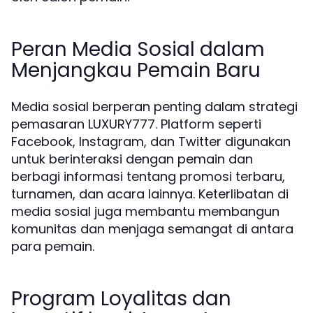
Peran Media Sosial dalam
Menjangkau Pemain Baru
Media sosial berperan penting dalam strategi
pemasaran LUXURY777. Platform seperti
Facebook, Instagram, dan Twitter digunakan
untuk berinteraksi dengan pemain dan
berbagi informasi tentang promosi terbaru,
turnamen, dan acara lainnya. Keterlibatan di
media sosial juga membantu membangun
komunitas dan menjaga semangat di antara
para pemain.
Program Loyalitas dan