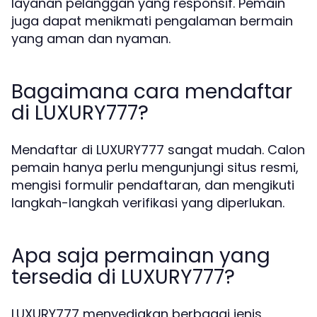
layanan pelanggan yang responsif. Pemain
juga dapat menikmati pengalaman bermain
yang aman dan nyaman.
Bagaimana cara mendaftar
di LUXURY777?
Mendaftar di LUXURY777 sangat mudah. Calon
pemain hanya perlu mengunjungi situs resmi,
mengisi formulir pendaftaran, dan mengikuti
langkah-langkah verifikasi yang diperlukan.
Apa saja permainan yang
tersedia di LUXURY777?
LUXURY777 menyediakan berbagai jenis