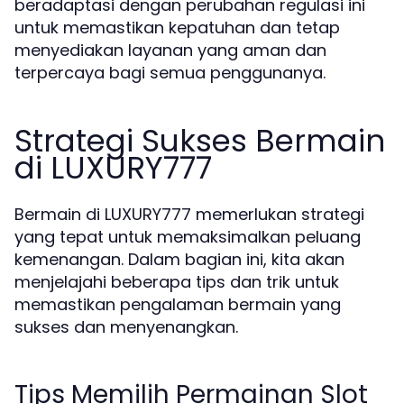
beradaptasi dengan perubahan regulasi ini
untuk memastikan kepatuhan dan tetap
menyediakan layanan yang aman dan
terpercaya bagi semua penggunanya.
Strategi Sukses Bermain
di LUXURY777
Bermain di LUXURY777 memerlukan strategi
yang tepat untuk memaksimalkan peluang
kemenangan. Dalam bagian ini, kita akan
menjelajahi beberapa tips dan trik untuk
memastikan pengalaman bermain yang
sukses dan menyenangkan.
Tips Memilih Permainan Slot