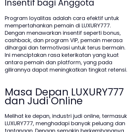
Insentif bagi Anggota
Program loyalitas adalah cara efektif untuk
mempertahankan pemain di LUXURY777.
Dengan menawarkan insentif seperti bonus,
cashback, dan program VIP, pemain merasa
dihargai dan termotivasi untuk terus bermain.
Ini menciptakan rasa keterikatan yang kuat
antara pemain dan platform, yang pada
gilirannya dapat meningkatkan tingkat retensi.
Masa Depan LUXURY777
dan Judi Online
Melihat ke depan, industri judi online, termasuk
LUXURY777, menghadapi banyak peluang dan
tantangan. Dengan semakin berkembangnya