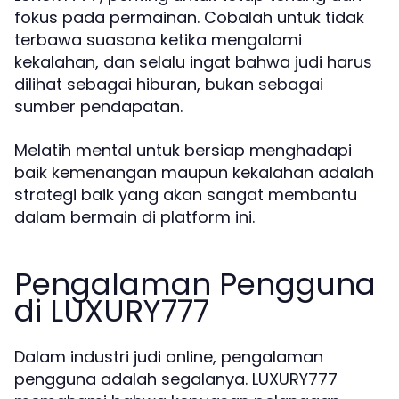
fokus pada permainan. Cobalah untuk tidak
terbawa suasana ketika mengalami
kekalahan, dan selalu ingat bahwa judi harus
dilihat sebagai hiburan, bukan sebagai
sumber pendapatan.
Melatih mental untuk bersiap menghadapi
baik kemenangan maupun kekalahan adalah
strategi baik yang akan sangat membantu
dalam bermain di platform ini.
Pengalaman Pengguna
di LUXURY777
Dalam industri judi online, pengalaman
pengguna adalah segalanya. LUXURY777