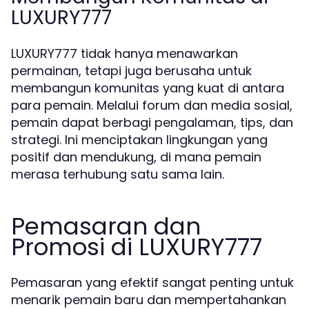
LUXURY777
LUXURY777 tidak hanya menawarkan
permainan, tetapi juga berusaha untuk
membangun komunitas yang kuat di antara
para pemain. Melalui forum dan media sosial,
pemain dapat berbagi pengalaman, tips, dan
strategi. Ini menciptakan lingkungan yang
positif dan mendukung, di mana pemain
merasa terhubung satu sama lain.
Pemasaran dan
Promosi di LUXURY777
Pemasaran yang efektif sangat penting untuk
menarik pemain baru dan mempertahankan