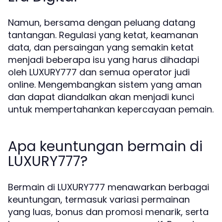
Namun, bersama dengan peluang datang
tantangan. Regulasi yang ketat, keamanan
data, dan persaingan yang semakin ketat
menjadi beberapa isu yang harus dihadapi
oleh LUXURY777 dan semua operator judi
online. Mengembangkan sistem yang aman
dan dapat diandalkan akan menjadi kunci
untuk mempertahankan kepercayaan pemain.
Apa keuntungan bermain di
LUXURY777?
Bermain di LUXURY777 menawarkan berbagai
keuntungan, termasuk variasi permainan
yang luas, bonus dan promosi menarik, serta