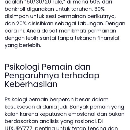
adalah “50/30/20 rule,” di mana 50% dari
bankroll digunakan untuk taruhan, 30%
disimpan untuk sesi permainan berikutnya,
dan 20% disisihkan sebagai tabungan. Dengan
cara ini, Anda dapat menikmati permainan
dengan lebih santai tanpa tekanan finansial
yang berlebih.
Psikologi Pemain dan
Pengaruhnya terhadap
Keberhasilan
Psikologi pemain berperan besar dalam
kesuksesan di dunia judi. Banyak pemain yang
kalah karena keputusan emosional dan bukan
berdasarkan analisis yang rasional. Di
LUXURY777, penting untuk tetap tenang dan