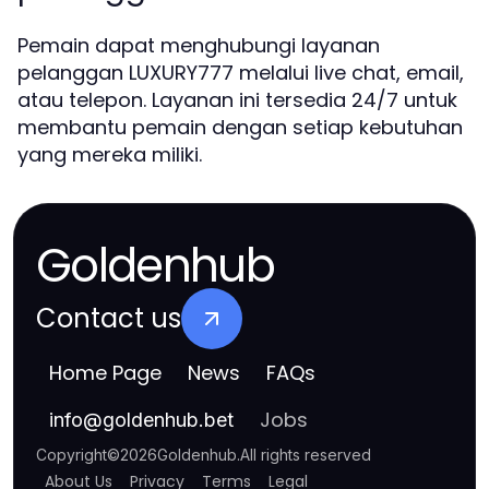
Pemain dapat menghubungi layanan
pelanggan LUXURY777 melalui live chat, email,
atau telepon. Layanan ini tersedia 24/7 untuk
membantu pemain dengan setiap kebutuhan
yang mereka miliki.
Goldenhub
Contact us
Home Page
News
FAQs
Jobs
info
@
goldenhub.bet
Copyright
©
2026
Goldenhub
.
All rights reserved
About Us
Privacy
Terms
Legal