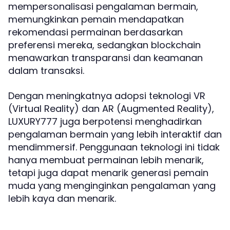
mempersonalisasi pengalaman bermain,
memungkinkan pemain mendapatkan
rekomendasi permainan berdasarkan
preferensi mereka, sedangkan blockchain
menawarkan transparansi dan keamanan
dalam transaksi.
Dengan meningkatnya adopsi teknologi VR
(Virtual Reality) dan AR (Augmented Reality),
LUXURY777 juga berpotensi menghadirkan
pengalaman bermain yang lebih interaktif dan
mendimmersif. Penggunaan teknologi ini tidak
hanya membuat permainan lebih menarik,
tetapi juga dapat menarik generasi pemain
muda yang menginginkan pengalaman yang
lebih kaya dan menarik.