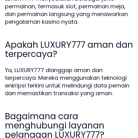
permainan, termasuk slot, permainan meja,
dan permainan langsung yang menawarkan
pengalaman kasino nyata.
Apakah LUXURY777 aman dan
terpercaya?
Ya, LUXURY777 dianggap aman dan
terpercaya. Mereka menggunakan teknologi
enkripsi terkini untuk melindungi data pemain
dan memastikan transaksi yang aman.
Bagaimana cara
menghubungi layanan
pelanggan LUXURY777?