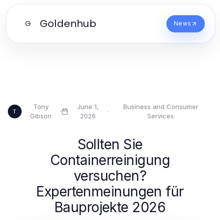
Goldenhub
G
News
Tony
June 1,
Business and Consumer
·
·
T
Gibson
2026
Services
Sollten Sie
Containerreinigung
versuchen?
Expertenmeinungen für
Bauprojekte 2026