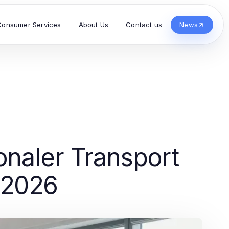
Consumer Services
About Us
Contact us
News
onaler Transport
 2026