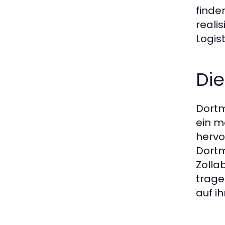
finde
reali
Logis
Di
Dortm
ein m
hervo
Dortm
Zolla
trage
auf i