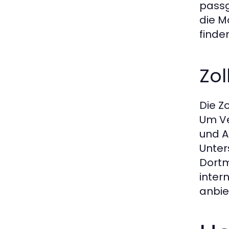
passg
die M
finde
Zo
Die Z
Um Ve
und A
Unter
Dortm
inter
anbie