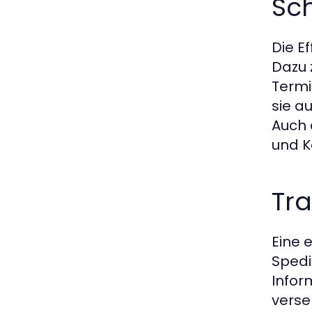
Sch
Die E
Dazu 
Termi
sie a
Auch 
und K
Tra
Eine 
Spedi
Infor
verse