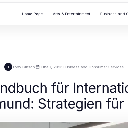
Home Page
Arts & Entertainment
Business and 
Tony Gibson
·
June 1, 2026
·
Business and Consumer Services
T
dbuch für Internati
mund: Strategien für