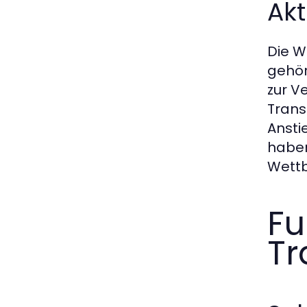
Akt
Die W
gehör
zur V
Trans
Ansti
haben
Wettb
Fu
Tr